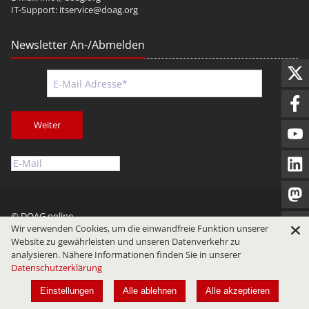
IT-Support:
itservice@doag.org
Newsletter An-/Abmelden
Weiter
© DOAG online
Wir verwenden Cookies, um die einwandfreie Funktion unserer
Impressum
Datenschutz
Nutzungsbedingungen
Website zu gewährleisten und unseren Datenverkehr zu
analysieren. Nähere Informationen finden Sie in unserer
Datenschutzerklärung
Einstellungen
Alle ablehnen
Alle akzeptieren