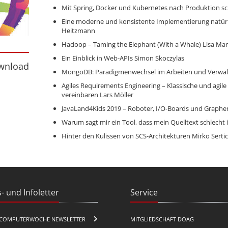
Mit Spring, Docker und Kubernetes nach Produktion s
Eine moderne und konsistente Implementierung natürli
Heitzmann
Hadoop – Taming the Elephant (With a Whale)
Lisa Mar
nload
Ein Einblick in Web-APIs
Simon Skoczylas
wnload
MongoDB: Paradigmenwechsel im Arbeiten und Verwal
Agiles Requirements Engineering – Klassische und ag
vereinbaren
Lars Möller
JavaLand4Kids 2019 – Roboter, I/O-Boards und Graphe
Warum sagt mir ein Tool, dass mein Quelltext schlecht i
Hinter den Kulissen von SCS-Architekturen
Mirko Serti
- und Infoletter
Service
COMPUTERWOCHE NEWSLETTER
MITGLIEDSCHAFT DOAG