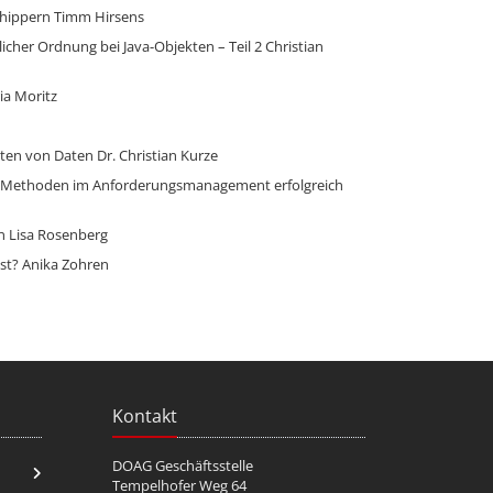
chippern
Timm Hirsens
cher Ordnung bei Java-Objekten – Teil 2
Christian
ia Moritz
ten von Daten
Dr. Christian Kurze
ile Methoden im Anforderungsmanagement erfolgreich
n
Lisa Rosenberg
st?
Anika Zohren
c
Kontakt
DOAG Geschäftsstelle
Tempelhofer Weg 64