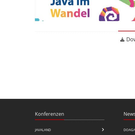
Dow
Do
Konferenzen
News
JAVALAND
DOAG/