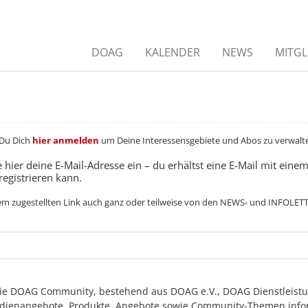
DOAG
KALENDER
NEWS
MITGL
 Du Dich
hier anmelden
um Deine Interessensgebiete und Abos zu verwalte
 hier deine E-Mail-Adresse ein – du erhältst eine E-Mail mit ein
registrieren kann.
dem zugestellten Link auch ganz oder teilweise von den NEWS- und INFOLE
ch die DOAG Community, bestehend aus DOAG e.V., DOAG Dienstle
dienangebote, Produkte, Angebote sowie Community-Themen infor