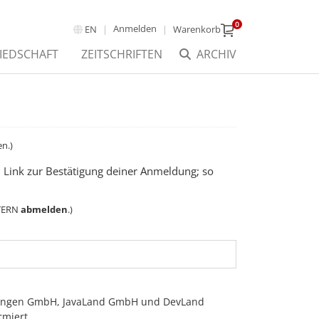
0
Anmelden
EN
Warenkorb
IEDSCHAFT
ZEITSCHRIFTEN
ARCHIV
n.)
em Link zur Bestätigung deiner Anmeldung; so
TTERN
abmelden
.)
istungen GmbH, JavaLand GmbH und DevLand
miert.