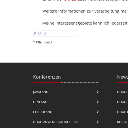
Weitere Informationen zur Verarbeitung me
Meine Interessensgebiete kann ich jederzeit
* Pflichtfeld
Konferenzen
News
JAVALAND
DOAG/
DEVLAND
DOAG/
CLOUDLAND
DOAG 
DOAG ANWENDERKONFERENZ
REFER