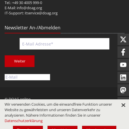
Tel.: +49 30 4005 999-0
E-Mail:
info@doag.org
IT-Support:
itservice@doag.org
Newsletter An-/Abmelden
Weiter
© DOAG online
Wir verwenden Cookies, um die einwandfreie Funktion unserer
Impressum
Datenschutz
Nutzungsbedingungen
Website zu gewährleisten und unseren Datenverkehr zu
analysieren. Nähere Informationen finden Sie in unserer
Datenschutzerklärung