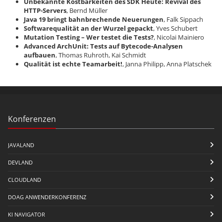
Unbekannte Kostbarkeiten des SDK Heute: Revival des
HTTP-Servers
, Bernd Müller
Java 19 bringt bahnbrechende Neuerungen
, Falk Sippach
Softwarequalität an der Wurzel gepackt
, Yves Schubert
Mutation Testing – Wer testet die Tests?
, Nicolai Mainiero
Advanced ArchUnit: Tests auf Bytecode-Analysen
aufbauen
, Thomas Ruhroth, Kai Schmidt
Qualität ist echte Teamarbeit!
, Janna Philipp, Anna Platschek
Konferenzen
JAVALAND
DEVLAND
CLOUDLAND
DOAG ANWENDERKONFERENZ
KI NAVIGATOR