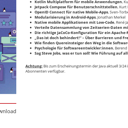
Kotlin Multiplatform für mobile Anwendungen
, K
Jetpack Compose für Benutzerschnittstellen
, Kurt
OpenID Connect für native Mobile-Apps
, Sven-Torb
Modularisierung in Android-Apps
, Jonathan Merkel
Native mobile Applikationen mit Low-Code
, René J
Verteile Datensammlung von Zeitserien-Daten mi
Die richtige JaCoCo-Konfiguration für ein Apache
„Das ist doch behindert!“ – Über Barrieren und Fr
Wie finden Quereinsteiger den Weg in die Softwa
Psychologie für Softwareentwickler:innen
, Beren
Sag Steve Jobs, was er tun soll! Wie Führung auf a
Achtung:
Bis zum Erscheinungstermin der Java aktuell 3/24
Abonnenten verfügbar.
nload
wnload