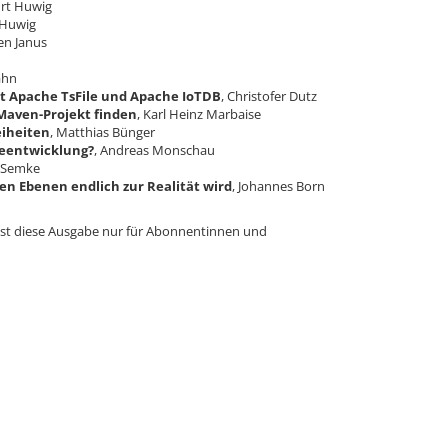
urt Huwig
 Huwig
en Janus
ahn
t Apache TsFile und Apache IoTDB
, Christofer Dutz
-Maven-Projekt finden
, Karl Heinz Marbaise
eiheiten
, Matthias Bünger
reentwicklung?
, Andreas Monschau
d Semke
llen Ebenen endlich zur Realität wird
, Johannes Born
 ist diese Ausgabe nur für Abonnentinnen und