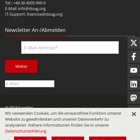
Tel.: +49 30 4005 999-0
E-Mail:
info@doag.org
IT-Support:
itservice@doag.org
Newsletter An-/Abmelden
Weiter
© DOAG online
Wir verwenden Cookies, um die einwandfreie Funktion unserer
Impressum
Datenschutz
Nutzungsbedingungen
Website zu gewährleisten und unseren Datenverkehr zu
analysieren. Nähere Informationen finden Sie in unserer
Datenschutzerklärung