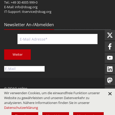
Tel.: +49 30 4005 999-0
E-Mail:
info@doag.org
IT-Support:
itservice@doag.org
Newsletter An-/Abmelden
Weiter
© DOAG online
Wir verwenden Cookies, um die einwandfreie Funktion unserer
Impressum
Datenschutz
Nutzungsbedingungen
Website zu gewährleisten und unseren Datenverkehr zu
analysieren. Nähere Informationen finden Sie in unserer
Datenschutzerklärung