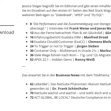
Jessica Steger begrüßt Sie im Editorial und gibt einen inhalt
Sie im Einzelnen auf den ersten 61 Seiten des Red Stack Mag
weiteren Beiträgen zu "
Datenbank
", "
APEX
" und "
PL/SQL
":
8
"Die Performance und die Zusammenlegung von Storage-
nload
überzeugt."
| Interview mit
Frank Weise und Jonas M
wnload
12
Aus der Ferne betrachtet: Plan B, ein Glücksfall |
Gün
16
Erfahrungsbericht Exadata X9M |
Manfred Drozd
18
Exadata Cloud@Customer (ExaCC) |
Clemens Bleil
24
To Trigger or not to Trigger |
Jürgen Sieben
30
Container Only – Multitenant in Oracle 21c |
Markus
36
Viele Wege führen nach Rom – 11g- und 12c-Migrati
52
APEX 22.1 – Hidden Gems |
Ronny Weiß
—
Das erwartet Sie in der
Business News
mit dem Titelthema
62
Leitartikel
| Das NetSuite Phänomen: Warum NetSuit
geworden ist |
Dr. Frank Schönthaler
70
NetSuite wächst und wächst – und steht doch erst 
72
ACT GLOBAL, BE LOCAL? Deutsche Compliance im in