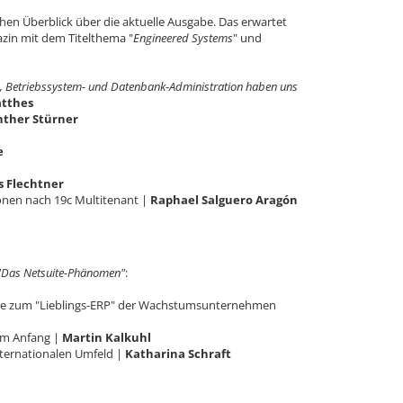
lichen Überblick über die aktuelle Ausgabe. Das erwartet
azin mit dem Titelthema "
Engineered Systems
" und
, Betriebssystem- und Datenbank-Administration haben uns
atthes
ther Stürner
e
 Flechtner
onen nach 19c Multitenant |
Raphael Salguero Aragón
"Das Netsuite-Phänomen"
:
e zum "Lieblings-ERP" der Wachstumsunternehmen
am Anfang |
Martin Kalkuhl
ternationalen Umfeld |
Katharina Schraft