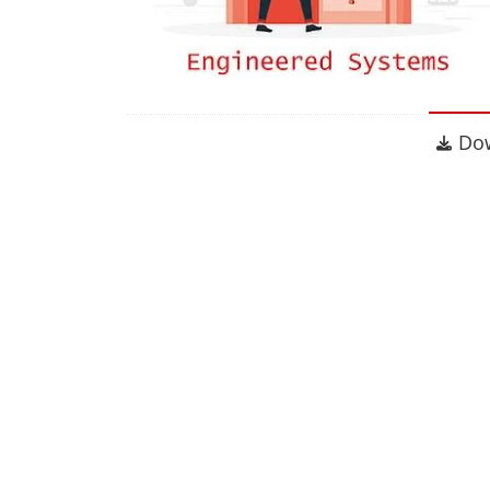
Dow
Do