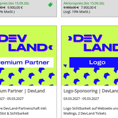
reis (bis 15.09.26):
Aktionspreis (bis 15.09.26):
tag
00 €
9.900,00 €
9.900,00 €
7.900,00 €
19% MwSt.)
(zzgl. 19% MwSt.)
um Partner | DevLand
Logo-Sponsoring | DevLan
027 - 05.03.2027
03.03.2027 - 05.03.2027
ve DevLand-Partnerschaft inkl.
Logo Sichtbarkeit auf Webseite und
Slot & Sichtbarkeit
Mailings, 2 DevLand Tickets