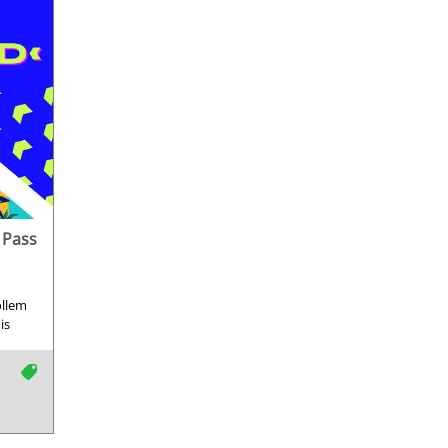
 Pass
ollem
is
tag