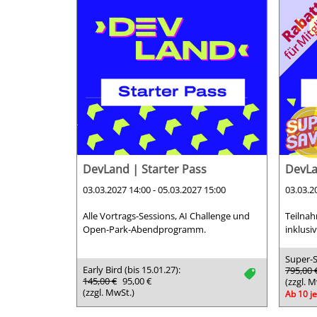
DevLand | Starter Pass
DevLa
03.03.2027 14:00 - 05.03.2027 15:00
03.03.2
Alle Vortrags-Sessions, AI Challenge und
Teilnah
Open-Park-Abendprogramm.
inklusi
Super-S
Early Bird (bis 15.01.27):
795,00 
tag
145,00 €
95,00 €
(zzgl. M
(zzgl. MwSt.)
Ab 10 je