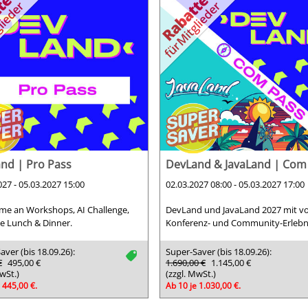
nd | Pro Pass
DevLand & JavaLand | Com
027 - 05.03.2027 15:00
02.03.2027 08:00 - 05.03.2027 17:00
me an Workshops, AI Challenge,
DevLand und JavaLand 2027 mit v
ve Lunch & Dinner.
Konferenz- und Community-Erlebn
aver (bis 18.09.26):
Super-Saver (bis 18.09.26):
tag
€
495,00 €
1.690,00 €
1.145,00 €
wSt.)
(zzgl. MwSt.)
 445,00 €.
Ab 10 je 1.030,00 €.