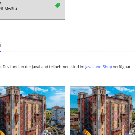
€
tag
19% MwSt.)
G
der DevLand an der JavaLand teilnehmen, sind im
JavaLand-Shop
verfügbar.