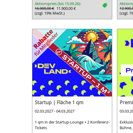
Aktionspreis (bis 15.09.26):
Aktionsp
tag
16.900,00 €
11.900,00 €
12.900,
(zzgl. 19% MwSt.)
(zzgl. 
Startup | Fläche 1 qm
Premi
02.03.2027 - 04.03.2027
03.03.2
1 qm in der Startup-Lounge + 2 Konferenz-
Exklusi
Tickets
Bühne, 