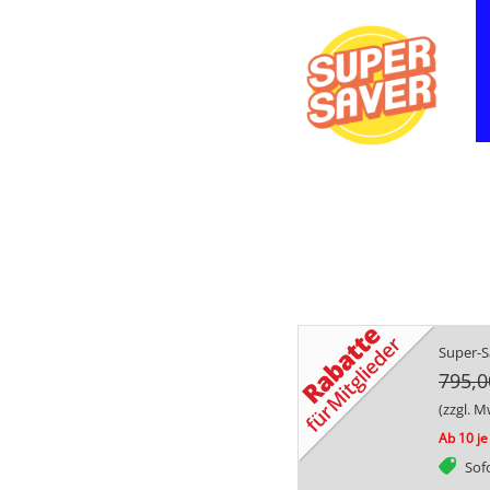
Super-Sa
795,0
(zzgl. M
Ab 10 je
tag
Sofo