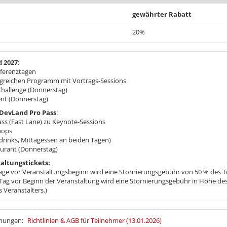
gewährter Rabatt
20%
 2027
:
nferenztagen
reichen Programm mit Vortrags-Sessions
Challenge (Donnerstag)
nt (Donnerstag)
DevLand Pro Pass
:
ass (Fast Lane) zu Keynote-Sessions
hops
tdrinks, Mittagessen an beiden Tagen)
urant (Donnerstag)
altungstickets:
age vor Veranstaltungsbeginn wird eine Stornierungsgebühr von 50 % des Tei
Tag vor Beginn der Veranstaltung wird eine Stornierungsgebühr in Höhe des
s Veranstalters.)
mmungen:
Richtlinien & AGB für Teilnehmer (13.01.2026)