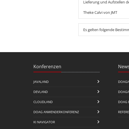
Lieferung und Aufstellen d
Theke Calvi von JMT
Es gelten folgende Besti
Konferenzen
News
JAVALAND
DOAG/
DEVLAND
DOAG/
CLOUDLAND
DOAG 
DOAG ANWENDERKONFERENZ
REFER
KI NAVIGATOR