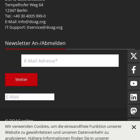
Tempelhofer Weg 64
12347 Berlin
Tel.: +49 30 4005 999-0
E-Mail:
info@doag.org
IT-Support:
itservice@doag.org
Newsletter An-/Abmelden
Weiter
© DOAG online
Wir verwenden Cookies, um die einwandfreie Funktion unserer
Impressum
Datenschutz
Nutzungsbedingungen
Website zu gewährleisten und unseren Datenverkehr zu
analysieren. Nähere Informationen finden Sie in unserer