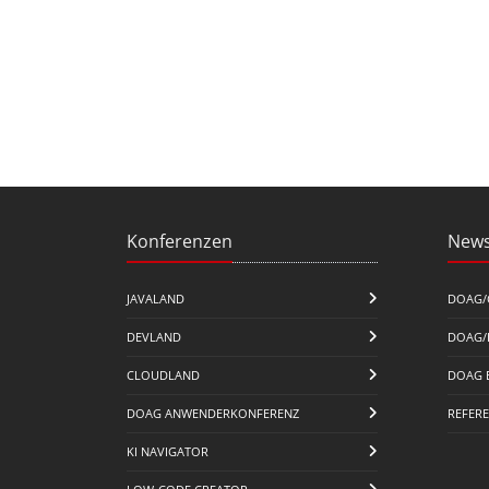
Konferenzen
News
JAVALAND
DOAG/
DEVLAND
DOAG/
CLOUDLAND
DOAG 
DOAG ANWENDERKONFERENZ
REFER
KI NAVIGATOR