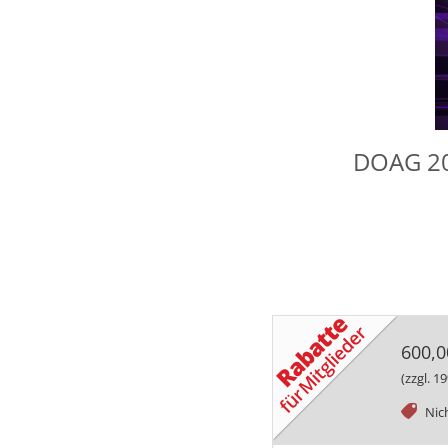
DOAG 202
600,0
(zzgl. 
tag
Nic