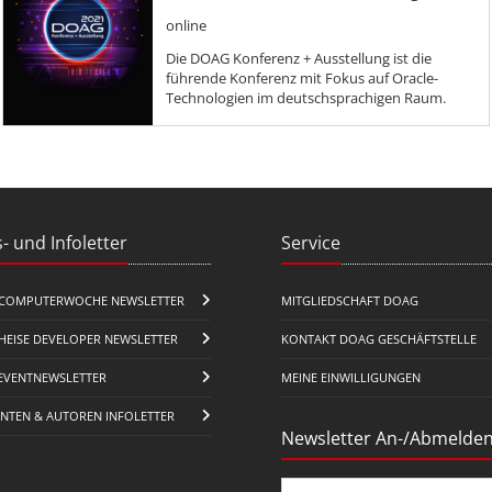
online
Die DOAG Konferenz + Ausstellung ist die
führende Konferenz mit Fokus auf Oracle-
Technologien im deutschsprachigen Raum.
- und Infoletter
Service
COMPUTERWOCHE NEWSLETTER
MITGLIEDSCHAFT DOAG
HEISE DEVELOPER NEWSLETTER
KONTAKT DOAG GESCHÄFTSTELLE
EVENTNEWSLETTER
MEINE EINWILLIGUNGEN
ENTEN & AUTOREN INFOLETTER
Newsletter An-/Abmelde