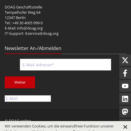
DOAG Geschäftsstelle
Tempelhofer Weg 64
12347 Berlin
Tel.: +49 30 4005 999-0
E-Mail:
info@doag.org
IT-Support:
itservice@doag.org
Newsletter An-/Abmelden
Weiter
© DOAG online
Wir verwenden Cookies, um die einwandfreie Funktion unserer
Impressum
Datenschutz
Nutzungsbedingungen