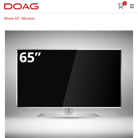
0
Miete 65" Monitor