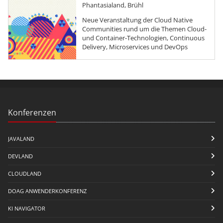
Phantasialand, Brühl
Neue Veranstaltung der Cloud Native
Communities rund um die Themen Cloud-
und Container-Technologien, Continuous
Delivery, Microservices und DevOps
Konferenzen
JAVALAND
DEVLAND
CLOUDLAND
DOAG ANWENDERKONFERENZ
KI NAVIGATOR