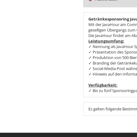
Getränkesponsoring Ja
Mit der JavaHour am Commu
geselligen Übergangs zum 
Die JavaHour findet am Ab
Leistungsumfang:
✓ Nennung als JavaHour 
✓ Präsentation des Sponso
✓ Produktion von 500 Bier
✓ Branding der Getränkek
✓ Social-Media-Post währ
✓ Hinweis auf den Informa
Verfügbarkeit:
✓ Bis zu fünf Sponsoring
Es gelten folgende Besti