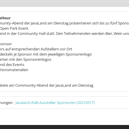
vaHour
nity-Abend der JavaLand am Dienstag präsentieren sich bis zu fünf Spons
Open Park Event.
end in der Community Hall statt. Den Teilnehmenden werden Bier, Wein un
Sponsor
rs auf entsprechenden Aufstellern vor Ort
deckeln je Sponsor mit dem jeweiligen Sponsorenlogo
arten mit den Sponsorenlogos
end des Events
tionsmaterialien
pakete am Community-Abend der JavaLand am Dienstag
mmungen:
Javaland-AGB Aussteller Sponsoren (20210517)