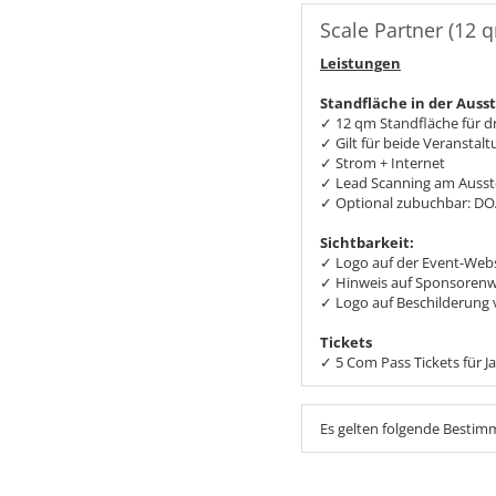
Scale Partner (12 
Leistungen
Standfläche in der Auss
✓ 12 qm Standfläche für d
✓ Gilt für beide Veransta
✓ Strom + Internet
✓ Lead Scanning am Ausst
✓ Optional zubuchbar: DO
Sichtbarkeit:
✓ Logo auf der Event-Webs
✓ Hinweis auf Sponsorenwe
✓ Logo auf Beschilderung 
Tickets
✓ 5 Com Pass Tickets für J
Es gelten folgende Besti