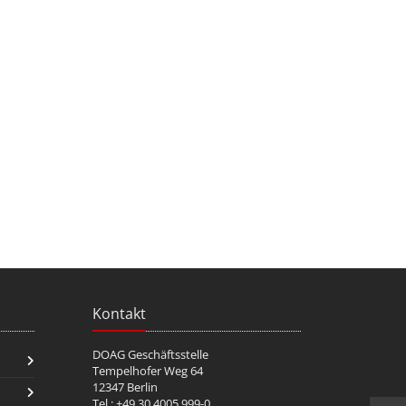
Kontakt
DOAG Geschäftsstelle
Tempelhofer Weg 64
12347 Berlin
Tel.: +49 30 4005 999-0