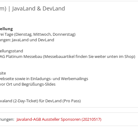
qm) | JavaLand & DevLand
tellung
rei Tage (Dienstag, Mittwoch, Donnerstag)
ltungen: JavaLand und DevLand
ellungsstand
AG Platinum Messebau (Messebauartikel finden Sie weiter unten im Shop)
ite
bseite sowie in Einladungs- und Werbemailings
vor Ort und Begrüßungs-Slides
avaland (2-Day-Ticket) für DevLand (Pro Pass)
mmungen:
Javaland-AGB Aussteller Sponsoren (20210517)