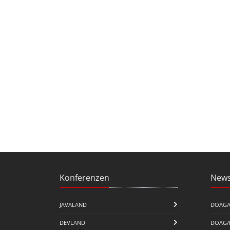
Konferenzen
News
JAVALAND
DOAG/
DEVLAND
DOAG/