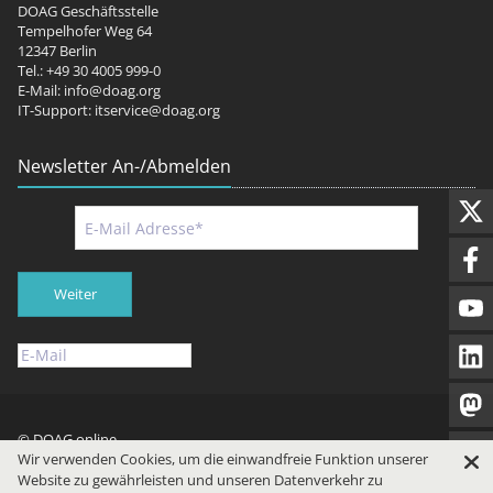
DOAG Geschäftsstelle
Tempelhofer Weg 64
12347 Berlin
Tel.: +49 30 4005 999-0
E-Mail:
info@doag.org
IT-Support:
itservice@doag.org
Newsletter An-/Abmelden
Weiter
© DOAG online
Wir verwenden Cookies, um die einwandfreie Funktion unserer
Impressum
Datenschutz
Nutzungsbedingungen
Website zu gewährleisten und unseren Datenverkehr zu