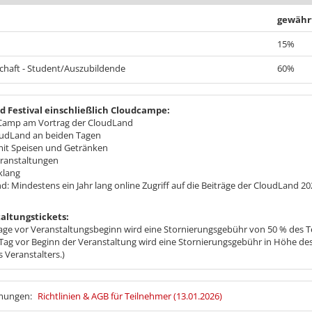
gewähr
15%
chaft - Student/Auszubildende
60%
 Festival einschließlich Cloudcampe:
Camp am Vortrag der CloudLand
oudLand an beiden Tagen
mit Speisen und Getränken
anstaltungen
klang
 Mindestens ein Jahr lang online Zugriff auf die Beiträge der CloudLand 20
altungstickets:
age vor Veranstaltungsbeginn wird eine Stornierungsgebühr von 50 % des Tei
Tag vor Beginn der Veranstaltung wird eine Stornierungsgebühr in Höhe des
s Veranstalters.)
mmungen:
Richtlinien & AGB für Teilnehmer (13.01.2026)