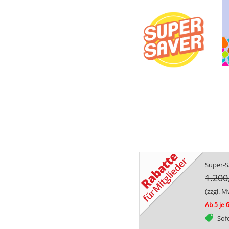
Super-Sa
1.200
(zzgl. M
Ab 5 je 
tag
Sofo