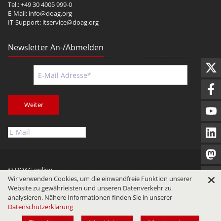
Tel.: +49 30 4005 999-0
E-Mail:
info@doag.org
IT-Support:
itservice@doag.org
Newsletter An-/Abmelden
Weiter
© DOAG online
Wir verwenden Cookies, um die einwandfreie Funktion unserer
Impressum
Datenschutz
Nutzungsbedingungen
Website zu gewährleisten und unseren Datenverkehr zu
analysieren. Nähere Informationen finden Sie in unserer
Datenschutzerklärung