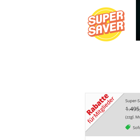
Super-Sa
1.495
(zzgl. M
tag
Sofo