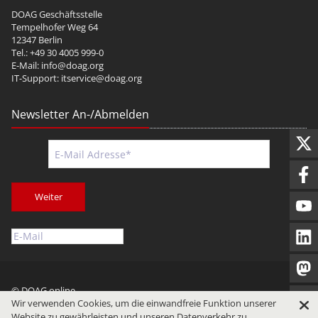
DOAG Geschäftsstelle
Tempelhofer Weg 64
12347 Berlin
Tel.: +49 30 4005 999-0
E-Mail:
info@doag.org
IT-Support:
itservice@doag.org
Newsletter An-/Abmelden
Weiter
© DOAG online
Wir verwenden Cookies, um die einwandfreie Funktion unserer
Impressum
Datenschutz
Nutzungsbedingungen
Website zu gewährleisten und unseren Datenverkehr zu