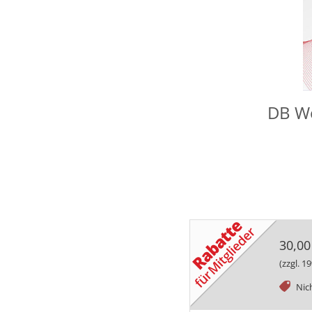
DB We
30,00
(zzgl. 
tag
Nic