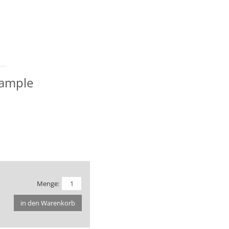
xample
Menge:
in den Warenkorb