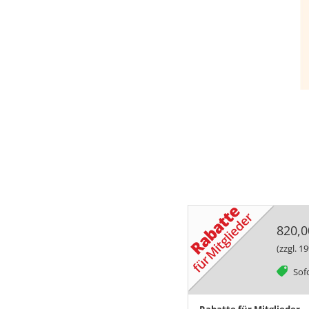
820,0
(zzgl. 
tag
Sofo
Rabatte für Mitglieder