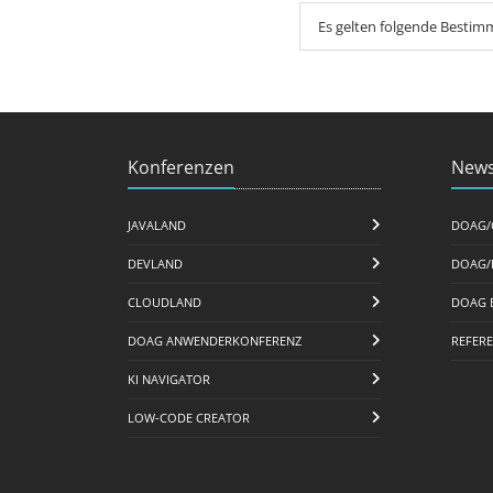
Es gelten folgende Besti
Konferenzen
News
JAVALAND
DOAG/
DEVLAND
DOAG/
CLOUDLAND
DOAG 
DOAG ANWENDERKONFERENZ
REFER
KI NAVIGATOR
LOW-CODE CREATOR