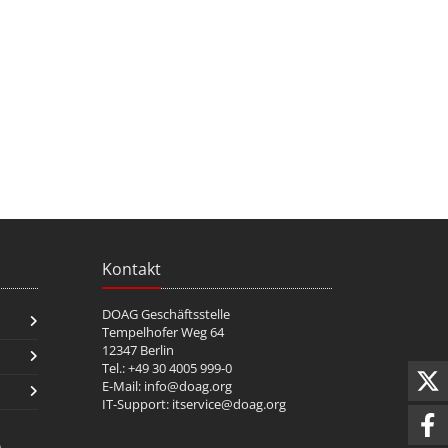
Kontakt
DOAG Geschäftsstelle
Tempelhofer Weg 64
12347 Berlin
Tel.: +49 30 4005 999-0
E-Mail:
info@doag.org
IT-Support:
itservice@doag.org
n