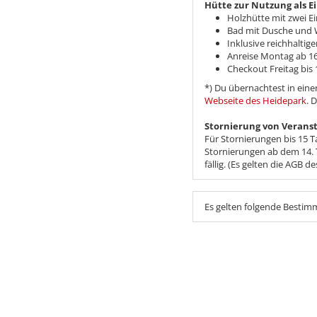
Hütte zur Nutzung als E
Holzhütte mit zwei Ei
Bad mit Dusche und
Inklusive reichhalti
Anreise Montag ab 16
Checkout Freitag bis 
*) Du übernachtest in eine
Webseite des Heidepark
. 
Stornierung von Verans
Für Stornierungen bis 15 T
Stornierungen ab dem 14. 
fällig. (Es gelten die AGB de
Es gelten folgende Besti