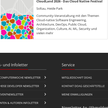
CloudLand 2026 - Das Cloud Native Festival
Soltau, Heide Park
Community-Veranstaltung mit den Themen
Cloud-native Software Engineering,
Architecture, DevOps, Public Cloud,
Organization, Culture, AI, ML, Security und
vielen mehr
- und Infoletter
Service
COMPUTERWOCHE NEWSLETTER
MITGLIEDSCHAFT DOAG
HEISE DEVELOPER NEWSLETTER
KONTAKT DOAG GESCHÄFTSTELLE
EVENTNEWSLETTER
MEINE EINWILLIGUNGEN
ENTEN & AUTOREN INFOLETTER
Newsletter An-/Abmelde