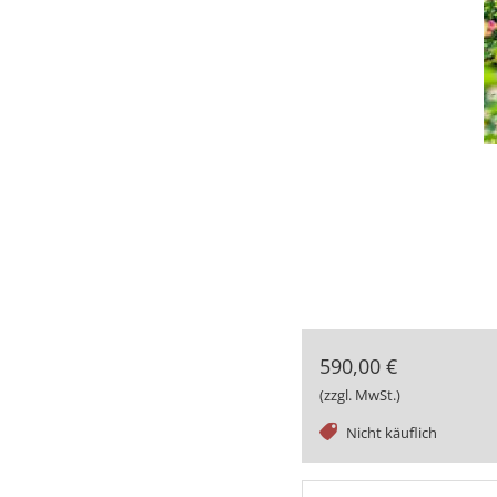
590,00 €
(zzgl. MwSt.)
tag
Nicht käuflich