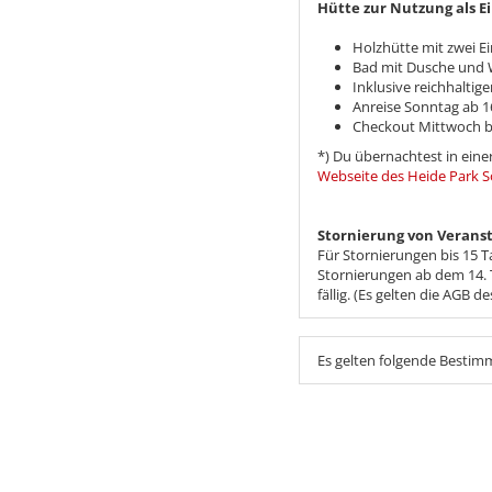
Hütte zur Nutzung als E
Holzhütte mit zwei Ei
Bad mit Dusche und
Inklusive reichhalti
Anreise Sonntag ab 1
Checkout Mittwoch bi
*) Du übernachtest in eine
Webseite des Heide Park S
​​​​​​​Stornierung von Ve
Für Stornierungen bis 15 T
Stornierungen ab dem 14. 
fällig. (Es gelten die AGB de
Es gelten folgende Besti