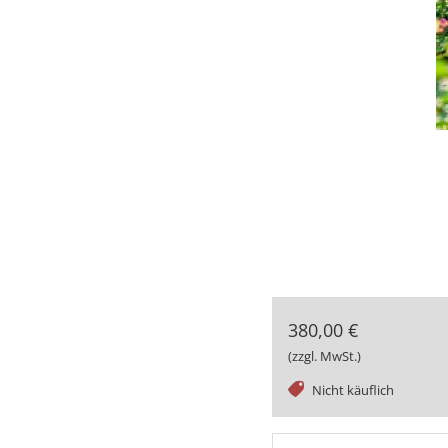
380,00 €
(zzgl. MwSt.)
tag
Nicht käuflich