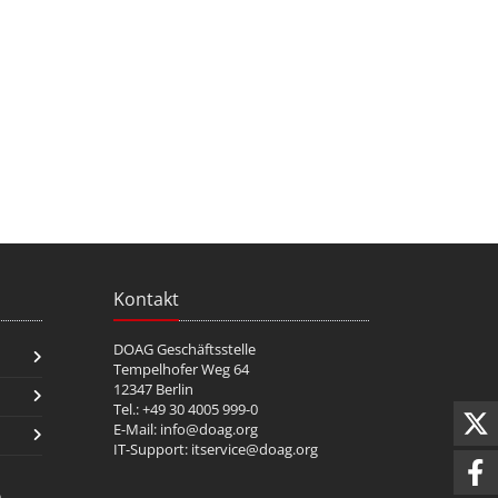
Kontakt
DOAG Geschäftsstelle
Tempelhofer Weg 64
12347 Berlin
Tel.: +49 30 4005 999-0
E-Mail:
info@doag.org
IT-Support:
itservice@doag.org
n