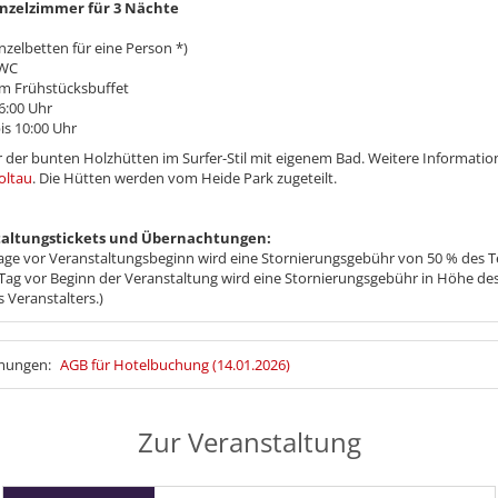
inzelzimmer für 3 Nächte
nzelbetten für eine Person *)
 WC
gem Frühstücksbuffet
6:00 Uhr
s 10:00 Uhr
r der bunten Holzhütten im Surfer-Stil mit eigenem Bad. Weitere Informatio
oltau
. Die Hütten werden vom Heide Park zugeteilt.
ranstaltungstickets und Übernachtungen:
age vor Veranstaltungsbeginn wird eine Stornierungsgebühr von 50 % des Tei
Tag vor Beginn der Veranstaltung wird eine Stornierungsgebühr in Höhe des
s Veranstalters.)
mmungen:
AGB für Hotelbuchung (14.01.2026)
Zur Veranstaltung