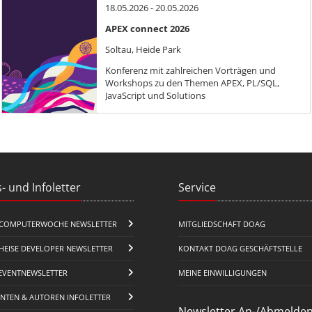
18.05.2026 - 20.05.2026
APEX connect 2026
Soltau, Heide Park
Konferenz mit zahlreichen Vorträgen und
Workshops zu den Themen APEX, PL/SQL,
JavaScript und Solutions
- und Infoletter
Service
COMPUTERWOCHE NEWSLETTER
MITGLIEDSCHAFT DOAG
HEISE DEVELOPER NEWSLETTER
KONTAKT DOAG GESCHÄFTSTELLE
EVENTNEWSLETTER
MEINE EINWILLIGUNGEN
ENTEN & AUTOREN INFOLETTER
Newsletter An-/Abmelde