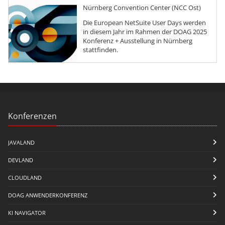
Nürnberg Convention Center (NCC Ost)
Die European NetSuite User Days werden
in diesem Jahr im Rahmen der DOAG 2025
Konferenz + Ausstellung in Nürnberg
stattfinden.
Konferenzen
JAVALAND
DEVLAND
CLOUDLAND
DOAG ANWENDERKONFERENZ
KI NAVIGATOR