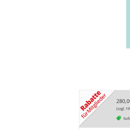
280,0
(zzgl. 
tag
Sofo