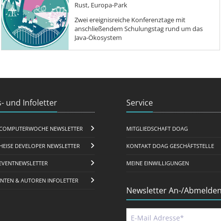
Rust, Europa-Park
Zwei ereignisreiche Konferenztage mit
anschließendem Schulungstag rund um das
Java-Ökosystem
- und Infoletter
Service
COMPUTERWOCHE NEWSLETTER
MITGLIEDSCHAFT DOAG
HEISE DEVELOPER NEWSLETTER
KONTAKT DOAG GESCHÄFTSTELLE
EVENTNEWSLETTER
MEINE EINWILLIGUNGEN
ENTEN & AUTOREN INFOLETTER
Newsletter An-/Abmelde