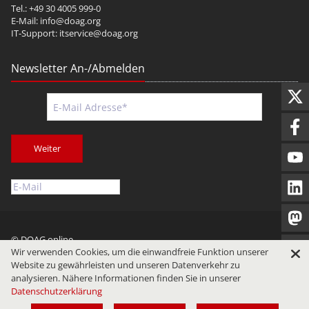
Tel.: +49 30 4005 999-0
E-Mail:
info@doag.org
IT-Support:
itservice@doag.org
Newsletter An-/Abmelden
Weiter
© DOAG online
Wir verwenden Cookies, um die einwandfreie Funktion unserer
Impressum
Datenschutz
Nutzungsbedingungen
Website zu gewährleisten und unseren Datenverkehr zu
analysieren. Nähere Informationen finden Sie in unserer
Datenschutzerklärung