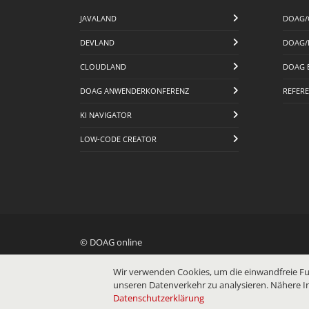
JAVALAND
DOAG/
DEVLAND
DOAG/
CLOUDLAND
DOAG 
DOAG ANWENDERKONFERENZ
REFER
KI NAVIGATOR
LOW-CODE CREATOR
© DOAG online
Wir verwenden Cookies, um die einwandfreie Fu
unseren Datenverkehr zu analysieren. Nähere I
Datenschutzerklärung