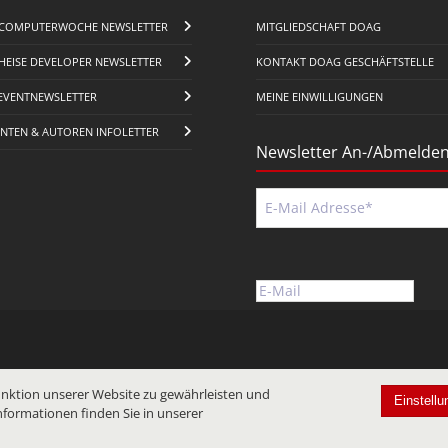
COMPUTERWOCHE NEWSLETTER
MITGLIEDSCHAFT DOAG
HEISE DEVELOPER NEWSLETTER
KONTAKT DOAG GESCHÄFTSTELLE
EVENTNEWSLETTER
MEINE EINWILLIGUNGEN
ENTEN & AUTOREN INFOLETTER
Newsletter An-/Abmelde
nktion unserer Website zu gewährleisten und
Einstellu
nformationen finden Sie in unserer
CELLMS REDAKTIONSSYSTEME – ONLINEERFOLG MIT SYSTEM