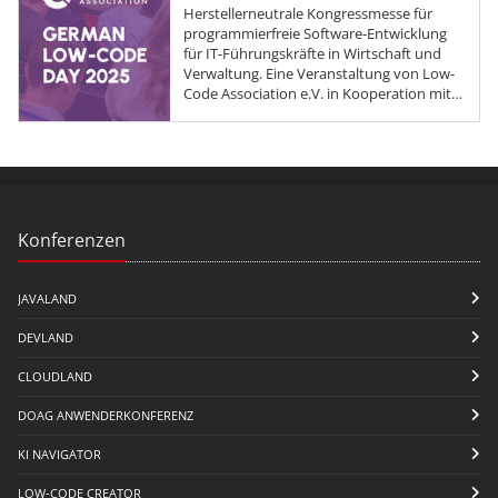
Herstellerneutrale Kongressmesse für
programmierfreie Software-Entwicklung
für IT-Führungskräfte in Wirtschaft und
Verwaltung. Eine Veranstaltung von Low-
Code Association e.V. in Kooperation mit
DOAG.
Konferenzen
JAVALAND
DEVLAND
CLOUDLAND
DOAG ANWENDERKONFERENZ
KI NAVIGATOR
LOW-CODE CREATOR