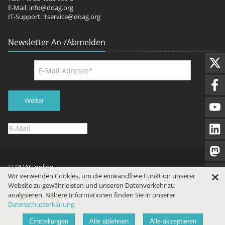
E-Mail:
info@doag.org
IT-Support:
itservice@doag.org
Newsletter An-/Abmelden
Weiter
© DOAG online
Wir verwenden Cookies, um die einwandfreie Funktion unserer
Impressum
Datenschutz
Nutzungsbedingungen
Website zu gewährleisten und unseren Datenverkehr zu
analysieren. Nähere Informationen finden Sie in unserer
Datenschutzerklärung
Einstellungen
Alle ablehnen
Alle akzeptieren