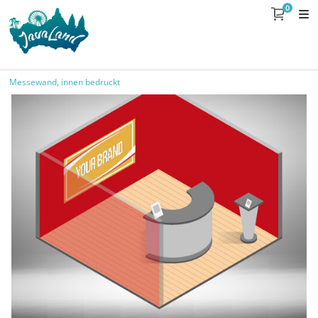
0
Messewand, innen bedruckt