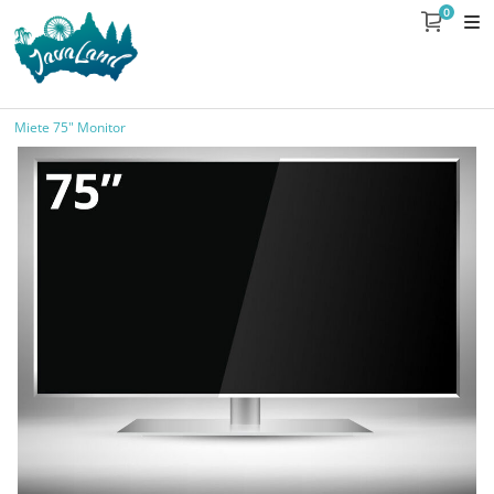
0
Miete 75" Monitor