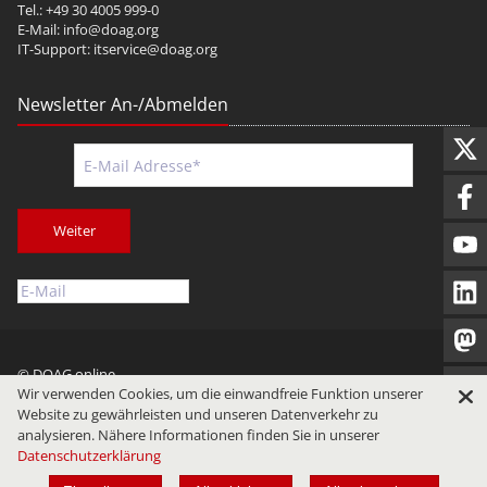
Tel.: +49 30 4005 999-0
E-Mail:
info@doag.org
IT-Support:
itservice@doag.org
Newsletter An-/Abmelden
Weiter
© DOAG online
Wir verwenden Cookies, um die einwandfreie Funktion unserer
Impressum
Datenschutz
Nutzungsbedingungen
Website zu gewährleisten und unseren Datenverkehr zu
analysieren. Nähere Informationen finden Sie in unserer
Datenschutzerklärung