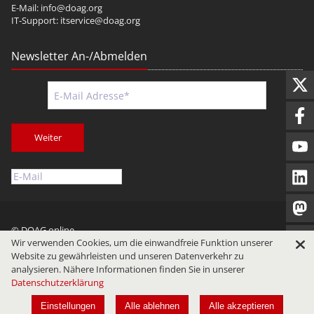
E-Mail:
info@doag.org
IT-Support:
itservice@doag.org
Newsletter An-/Abmelden
Weiter
© DOAG online
Wir verwenden Cookies, um die einwandfreie Funktion unserer
Impressum
Datenschutz
Nutzungsbedingungen
Website zu gewährleisten und unseren Datenverkehr zu
analysieren. Nähere Informationen finden Sie in unserer
Datenschutzerklärung
Einstellungen
Alle ablehnen
Alle akzeptieren