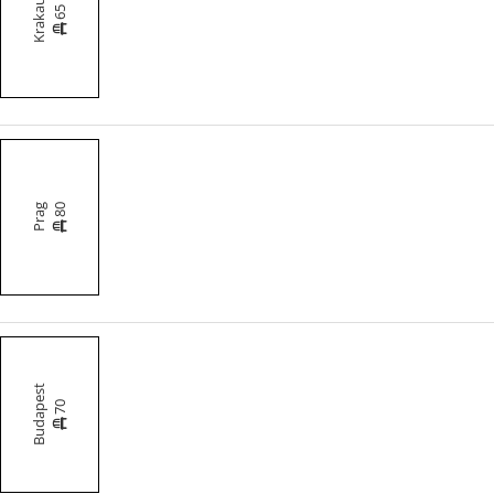
Krakau
65
80
Prag
Budapest
70