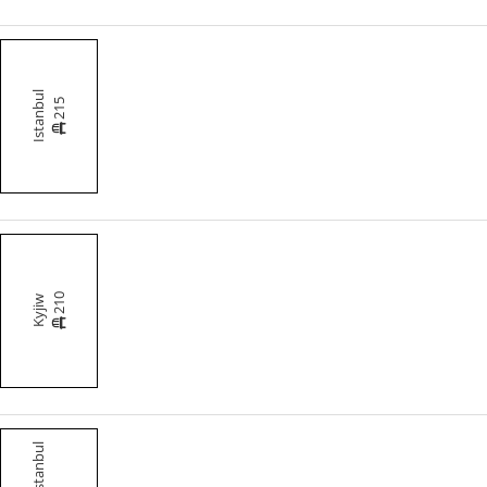
Istanbul
215
210
Kyjiw