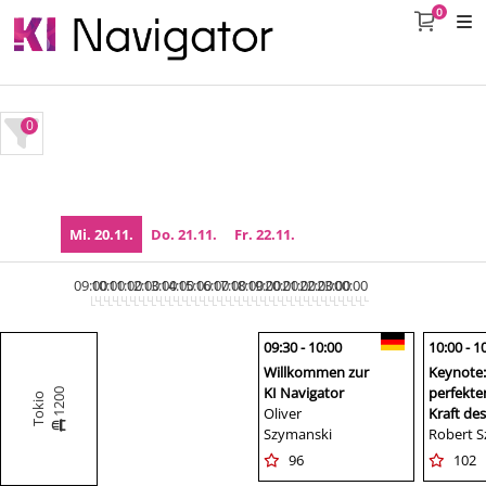
0
0
Mi. 20.11.
Do. 21.11.
Fr. 22.11.
09:00
10:00
11:00
12:00
13:00
14:00
15:00
16:00
17:00
18:00
19:00
20:00
21:00
22:00
23:00
00:00
09:30 - 10:00
10:00 - 1
Willkommen zur
Keynote: 
KI Navigator
perfekte
1200
Tokio
Oliver
Kraft de
Szymanski
Robert Sz
96
102