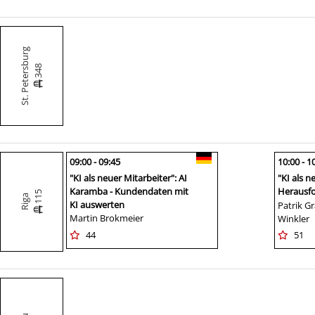
St. Petersburg
348
09:00 - 09:45
10:00 - 1
"KI als neuer Mitarbeiter": AI
"KI als n
Karamba - Kundendaten mit
Herausfo
115
Riga
KI auswerten
Generier
Patrik Gr
Martin Brokmeier
Statemen
Winkler
LLMs
44
51