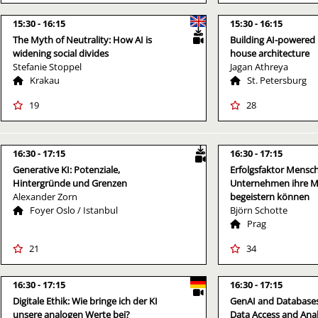
15:30
16:15
15:30
16:15
The Myth of Neutrality: How AI is
Building AI-powered 
widening social divides
house architecture
Stefanie Stoppel
Jagan Athreya
Krakau
St. Petersburg
19
28
16:30
17:15
16:30
17:15
Generative KI: Potenziale,
Erfolgsfaktor Mensch
Hintergründe und Grenzen
Unternehmen ihre Mit
Alexander Zorn
begeistern können
Foyer Oslo / Istanbul
Björn Schotte
Prag
21
34
16:30
17:15
16:30
17:15
Digitale Ethik: Wie bringe ich der KI
GenAI and Databases
unsere analogen Werte bei?
Data Access and Anal