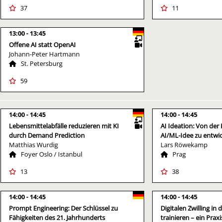
37
11
13:00
13:45
Offene AI statt OpenAI
Johann-Peter Hartmann
St. Petersburg
59
14:00
14:45
14:00
14:45
Lebensmittelabfälle reduzieren mit KI
AI Ideation: Von der 
durch Demand Prediction
AI/ML-Idee zu entwi
Matthias Wurdig
Lars Röwekamp
Foyer Oslo / Istanbul
Prag
13
38
14:00
14:45
14:00
14:45
Prompt Engineering: Der Schlüssel zu
Digitalen Zwilling in 
Fähigkeiten des 21. Jahrhunderts
trainieren – ein Prax