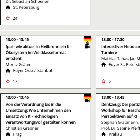
Dr. Sebastian Schoenen
St. Petersburg
24
13:00
13:45
13:00
17:30
Ipai - wie aktuell in Heilbronn ein KI-
Interaktiver Heboco
Ökosystem im Weltklasseformat
Turniere
entsteht
Mathias Tahas, Jan 
Moritz Gräter
Foyer St. Peters
Foyer Oslo / Istanbul
17
5
13:00
13:45
13:00
13:45
Von der Verordnung bis in die
Denkzeug: Der partiz
Umsetzung: Wie Unternehmen den
Workshop für Beschä
Einsatz von KI-Technologien
Perspektiven auf KI
verantwortungsvoll gestalten können
Stephan Graßmann, 
Christian Grabner
Prof. Dr. Sabine Pfeif
Prag
Krakau