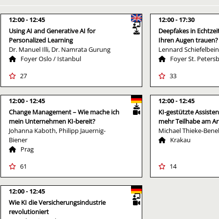
12:00
12:45
12:00
17:30
Using AI and Generative AI for
Deepfakes in Echtzei
Personalized Learning
Ihren Augen trauen?
Dr. Manuel Illi, Dr. Namrata Gurung
Lennard Schiefelbein
Foyer Oslo / Istanbul
Foyer St. Peters
27
33
12:00
12:45
12:00
12:45
Change Management – Wie mache ich
KI-gestützte Assiste
mein Unternehmen KI-bereit?
mehr Teilhabe am Ar
Johanna Kaboth, Philipp Jauernig-
Michael Thieke-Bene
Biener
Krakau
Prag
61
14
12:00
12:45
Wie KI die Versicherungsindustrie
revolutioniert