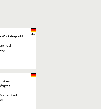
n Workshop inkl.
Marthold
burg
ipative
ftigten-
Marco Blank,
fer