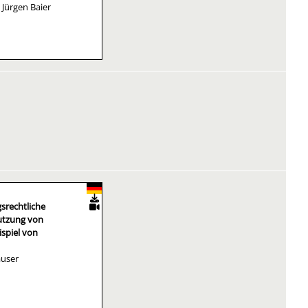
. Jürgen Baier
srechtliche
Nutzung von
ispiel von
user