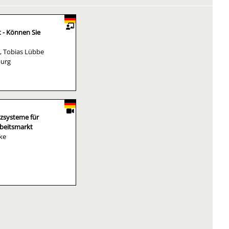
t - Können Sie
, Tobias Lübbe
burg
nzsysteme für
beitsmarkt
ke