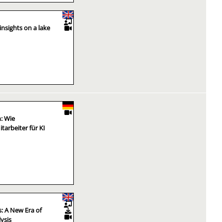
insights on a lake
: Wie
arbeiter für KI
: A New Era of
ysis