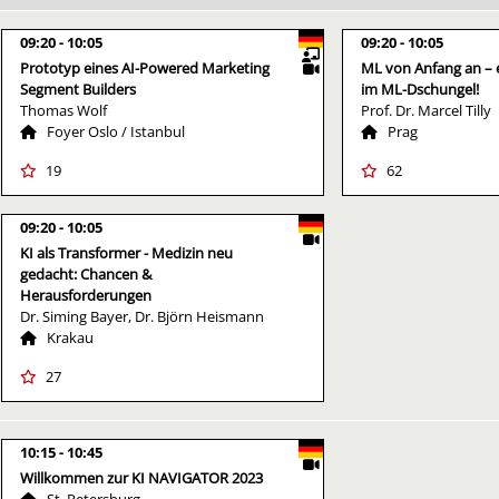
09:20
10:05
09:20
10:05
Prototyp eines AI-Powered Marketing
ML von Anfang an – 
Segment Builders
im ML-Dschungel!
Thomas Wolf
Prof. Dr. Marcel Tilly
Foyer Oslo / Istanbul
Prag
19
62
09:20
10:05
KI als Transformer - Medizin neu
gedacht: Chancen &
Herausforderungen
Dr. Siming Bayer, Dr. Björn Heismann
Krakau
27
10:15
10:45
Willkommen zur KI NAVIGATOR 2023
St. Petersburg