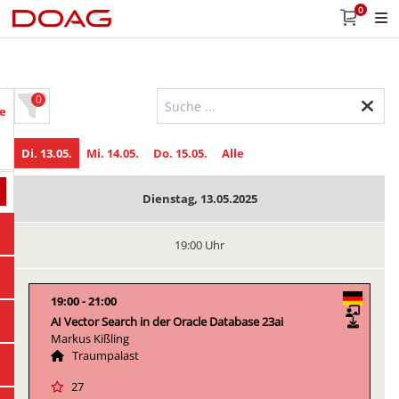
0
0
e
Di. 13.05.
Mi. 14.05.
Do. 15.05.
Alle
Dienstag, 13.05.2025
19:00 Uhr
19:00
21:00
AI Vector Search in der Oracle Database 23ai
Markus Kißling
Traumpalast
27