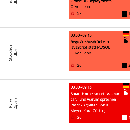
Oracle DB Deployments
Oliver Lemm
57
08:30 - 09:15
Reguläre Ausdrücke in
Stockholm
JavaScript statt PL/SQL
80
Oliver Hahn
26
08:30 - 09:15
Smart Home, smart tv, smart
car... und warum sprechen
210
Kyjiw
Sie nicht zu Ihrer DB?
Patrick Agreiter, Sonja
Meyer, Knut Göttling
36