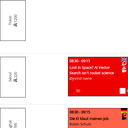
1200
Tokio
08:30 - 09:15
Lost in Space? AI Vector
Search isn't rocket science
220
Seoul
Øyvind Isene
50
08:30 - 09:15
Die KI klaut meinen Job
Robin Schulz
295