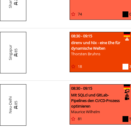
Shanghai
74
08:30 - 09:15
direnv und Nix - eine Ehe für
Singapur
dynamische Welten
85
Thorsten Bruhns
18
08:30 - 09:15
Mit SQLcl und GitLab-
Neu-Delhi
Pipelines den CI/CD-Prozess
85
optimieren
Maurice Wilhelm
81