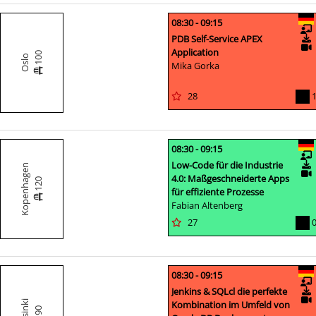
08:30 - 09:15
PDB Self-Service APEX
Application
100
Oslo
Mika Gorka
28
08:30 - 09:15
Low-Code für die Industrie
Kopenhagen
4.0: Maßgeschneiderte Apps
120
für effiziente Prozesse
Fabian Altenberg
27
08:30 - 09:15
Jenkins & SQLcl die perfekte
Kombination im Umfeld von
Helsinki
90