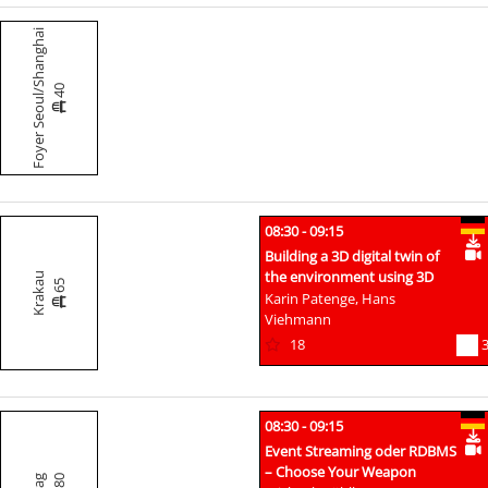
Foyer Seoul/Shanghai
40
08:30 - 09:15
Building a 3D digital twin of
the environment using 3D
Krakau
65
spatial data
Karin Patenge, Hans
Viehmann
18
08:30 - 09:15
Event Streaming oder RDBMS
– Choose Your Weapon
80