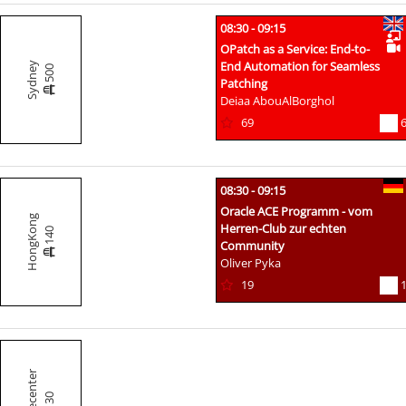
08:30 - 09:15
OPatch as a Service: End-to-
End Automation for Seamless
Sydney
500
Patching
Deiaa AbouAlBorghol
69
08:30 - 09:15
Oracle ACE Programm - vom
HongKong
Herren-Club zur echten
140
Community
Oliver Pyka
19
Pressecenter
30