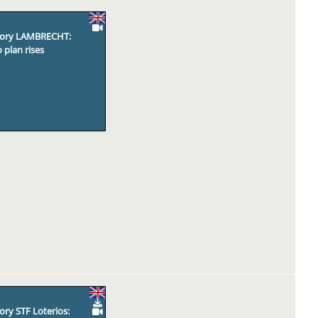
tory LAMBRECHT:
plan rises
ry STF Loterios: