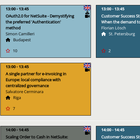
13:00
13:45
13:00
13:45
OAuth2.0 for NetSuite - Demystifying
Customer Success S
the preferred 'Authentication'
When the demand to 
method
Florian Lösch
Simon Camilleri
St. Petersburg
Budapest
10
2
13:00
13:45
A single partner for e-invoicing in
Europe: local compliance with
centralized governance
Salvatore Cerminara
Riga
7
14:00
14:45
14:00
14:45
Scaling Order to Cash in NetSuite:
Customer Success Sto