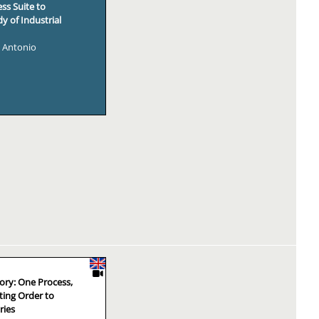
ss Suite to
y of Industrial
, Antonio
ory: One Process,
ing Order to
ries