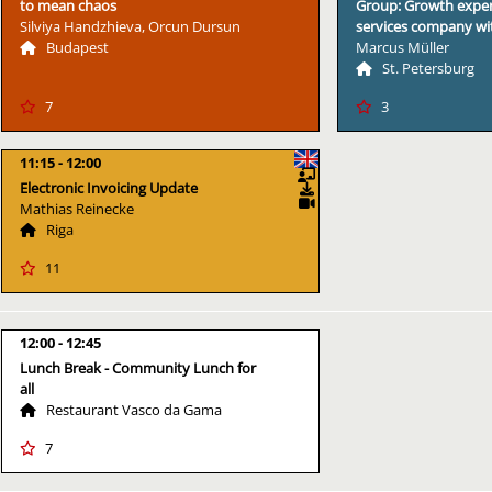
to mean chaos
Group: Growth exper
Silviya Handzhieva, Orcun Dursun
services company wi
Budapest
Marcus Müller
St. Petersburg
7
3
11:15
12:00
Electronic Invoicing Update
Mathias Reinecke
Riga
11
12:00
12:45
Lunch Break - Community Lunch for
all
Restaurant Vasco da Gama
7