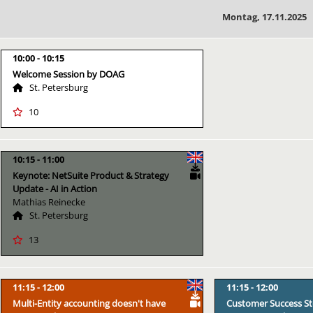
Montag, 17.11.2025
10:00
10:15
Welcome Session by DOAG
St. Petersburg
10
10:15
11:00
Keynote: NetSuite Product & Strategy
Update - AI in Action
Mathias Reinecke
St. Petersburg
13
11:15
12:00
11:15
12:00
Multi-Entity accounting doesn't have
Customer Success St