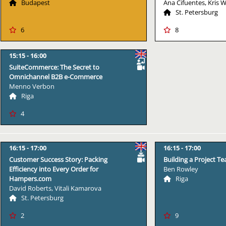
Budapest
Ana Cifuentes, Kris 
St. Petersburg
6
8
15:15
16:00
SuiteCommerce: The Secret to
Omnichannel B2B e-Commerce
Menno Verbon
Riga
4
16:15
17:00
16:15
17:00
Customer Success Story: Packing
Building a Project T
Efficiency into Every Order for
Ben Rowley
Hampers.com
Riga
David Roberts, Vitali Kamarova
St. Petersburg
2
9