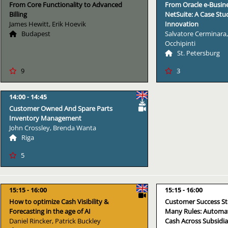
From Core Functionality to Advanced
From Oracle e-Busine
Billing
NetSuite: A Case Stud
James Hewitt, Erik Hoevik
Innovation
Budapest
Salvatore Cerminara
Occhipinti
St. Petersburg
9
3
14:00
14:45
Customer Owned And Spare Parts
Inventory Management
John Crossley, Brenda Wanta
Riga
5
15:15
16:00
15:15
16:00
How to optimize Cash Visibility &
Customer Success St
Forecasting in the age of AI
Many Rules: Automat
Daniel Rincker, Patrick Buckley
Cash Across Subsidia