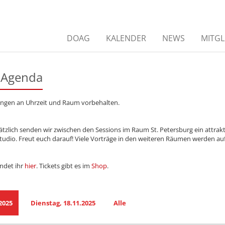
DOAG
KALENDER
NEWS
MITGL
: Agenda
rungen an Uhrzeit und Raum vorbehalten.
sätzlich senden wir zwischen den Sessions im Raum St. Petersburg ein attr
udio. Freut euch darauf! Viele Vorträge in den weiteren Räumen werden a
indet ihr
hier
. Tickets gibt es im
Shop
.
2025
Dienstag, 18.11.2025
Alle