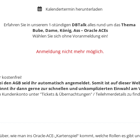
Kalendertermin herunterladen
Erfahren Sie in unserem 1-stündigen
DBTalk
alles rund um das
Thema
Bube, Dame, König, Ass – Oracle ACEs
Wählen Sie sich ohne Voranmeldung ein!
Anmeldung nicht mehr möglich.
r kostenfrei!
i den AGB seid ihr automatisch angemeldet. Somit ist auf dieser Web
önnt ihr dann gerne zur schnellen und unkomplizierten Einwahl am 
em Kundenkonto unter "Tickets & Übernachtungen" / Teilehmerdetails zu fin
rüber, wie man ins Oracle‑ACE‑„Kartenspiel“ kommt, welche Rollen es gibt 