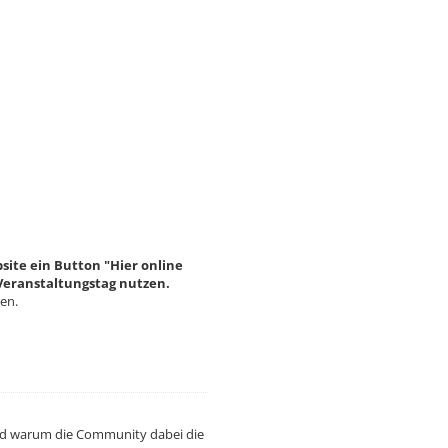
site ein Button "Hier online
Veranstaltungstag nutzen.
den.
und warum die Community dabei die