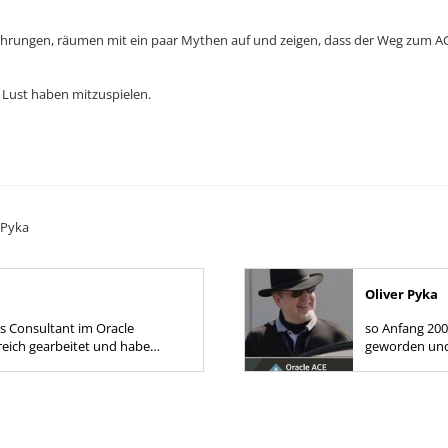
ahrungen, räumen mit ein paar Mythen auf und zeigen, dass der Weg zum ACE
ie Lust haben mitzuspielen.
 Pyka
Oliver Pyka
als Consultant im Oracle
so Anfang 200
eich gearbeitet und habe
geworden und brachte
e Datenbankumgebungen
stellvertrete
ingle Instanzen über...
Datenbanken a