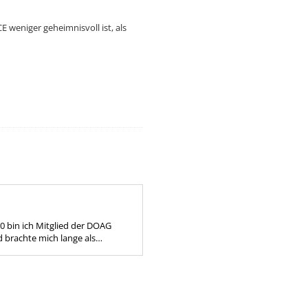
 weniger geheimnisvoll ist, als
0 bin ich Mitglied der DOAG
 mich lange als
nder Community-Leiter
ktiv mit ein. Der DOAG...