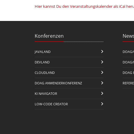
Hier kannst Du den Veranstaltungskalender als iCal her
Konferenzen
News
JAVALAND
DOAG/
DEVLAND
DOAG/
CLOUDLAND
DOAG 
DOAG ANWENDERKONFERENZ
REFER
KI NAVIGATOR
LOW-CODE CREATOR