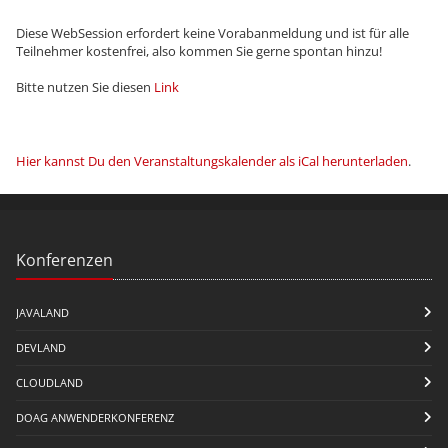
Diese WebSession erfordert keine Vorabanmeldung und ist für alle
Teilnehmer kostenfrei, also kommen Sie gerne spontan hinzu!
Bitte nutzen Sie diesen
Link
Hier kannst Du den Veranstaltungskalender als iCal herunterladen
.
Konferenzen
JAVALAND
DEVLAND
CLOUDLAND
DOAG ANWENDERKONFERENZ