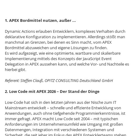
1. APEX Bordmittel nutzen, außer ...
Dynamic Actions erlauben Entwicklern, komplexes Verhalten durch
deklarative Konfiguration zu implementieren. Allerdings stößt man
manchmal an Grenzen, bei denen es Sinn macht, vom APEX
Bordmittel abzuweichen und eigene Lösungen zu finden.
Es wird aufgezeigt, wie eine optimierte, wartbare und skalierbare
Implementierung mittels des Konzepts der JavaScript Event
Delegation in APEX aussehen kann, und welche Vor- und Nachteile es
hierbei gibt.
Referent: Steffen Clauß, OPITZ CONSULTING Deutschland GmbH
2. Low Code mit APEX 2026 – Der Stand der Dinge
Low-Code hat sich in den letzten Jahren aus der Nische zum IT
Mainstream entwickelt – schnelle und effiziente Entwicklung von
Anwendungen, auch ohne tiefgehende Programmierkenntnisse, ist
immer gefragt. APEX macht Low Code seit 2004 – mit typischen
Anforderungen im Unternehmensumfeld wie Umgang mit großen
Datenmengen, Integration mit verschiedenen Systemen und
Sicherheit, die seit jeher im Fokus des APEX Entwicklerteams stehen.