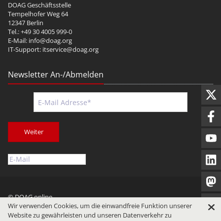
DOAG Geschäftsstelle
Tempelhofer Weg 64
12347 Berlin
Tel.: +49 30 4005 999-0
E-Mail:
info@doag.org
IT-Support:
itservice@doag.org
Newsletter An-/Abmelden
Weiter
© DOAG online
Wir verwenden Cookies, um die einwandfreie Funktion unserer
Impressum
Datenschutz
Nutzungsbedingungen
Website zu gewährleisten und unseren Datenverkehr zu