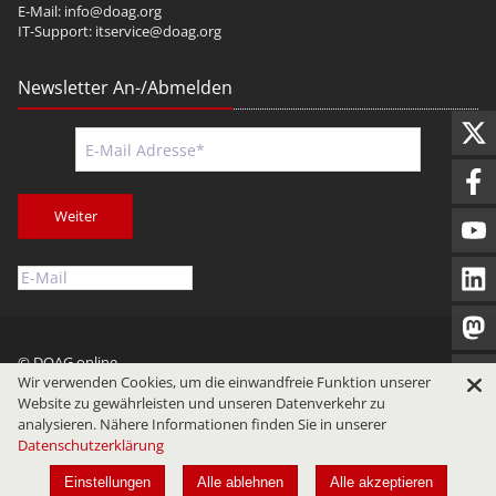
E-Mail:
info@doag.org
IT-Support:
itservice@doag.org
Newsletter An-/Abmelden
Weiter
© DOAG online
Wir verwenden Cookies, um die einwandfreie Funktion unserer
Impressum
Datenschutz
Nutzungsbedingungen
Website zu gewährleisten und unseren Datenverkehr zu
analysieren. Nähere Informationen finden Sie in unserer
Datenschutzerklärung
Einstellungen
Alle ablehnen
Alle akzeptieren