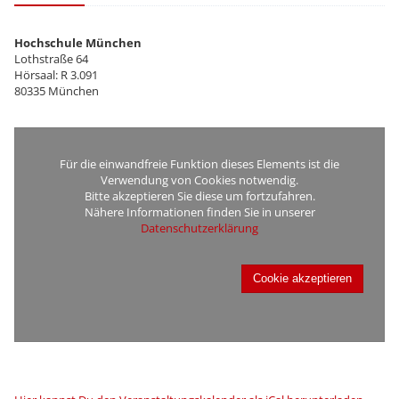
Hochschule München
Lothstraße 64
Hörsaal: R 3.091
80335 München
Für die einwandfreie Funktion dieses Elements ist die
Verwendung von Cookies notwendig.
Bitte akzeptieren Sie diese um fortzufahren.
Nähere Informationen finden Sie in unserer
Datenschutzerklärung
Cookie akzeptieren