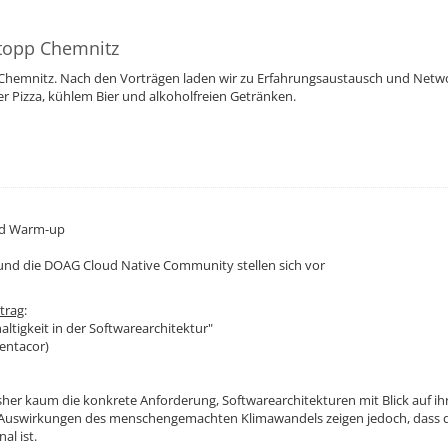
topp Chemnitz
 Chemnitz. Nach den Vorträgen laden wir zu Erfahrungsaustausch und Netw
er Pizza, kühlem Bier und alkoholfreien Getränken.
nd Warm-up
und die DOAG Cloud Native Community stellen sich vor
trag
:
ltigkeit in der Softwarearchitektur"
entacor)
sher kaum die konkrete Anforderung, Softwarearchitekturen mit Blick auf ih
Auswirkungen des menschengemachten Klimawandels zeigen jedoch, dass de
al ist.