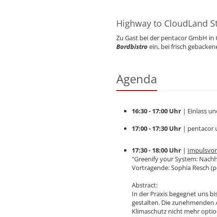
Highway to CloudLand S
Zu Gast bei der pentacor GmbH in
Bordbistro
ein, bei frisch gebacken
Agenda
16:30 - 17:00 Uhr
| Einlass u
17:00 - 17:30 Uhr
| pentacor 
17:30 - 18:00 Uhr
|
Impulsvor
"Greenify your System: Nachha
Vortragende: Sophia Resch (p
Abstract:
In der Praxis begegnet uns bi
gestalten. Die zunehmenden 
Klimaschutz nicht mehr option