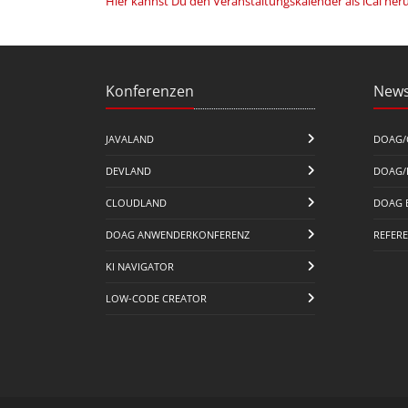
Hier kannst Du den Veranstaltungskalender als iCal her
Konferenzen
News
JAVALAND
DOAG/
DEVLAND
DOAG/
CLOUDLAND
DOAG 
DOAG ANWENDERKONFERENZ
REFER
KI NAVIGATOR
LOW-CODE CREATOR