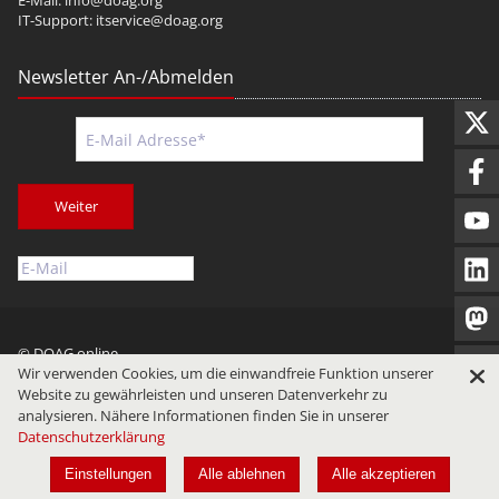
E-Mail:
info@doag.org
IT-Support:
itservice@doag.org
Newsletter An-/Abmelden
Weiter
© DOAG online
Wir verwenden Cookies, um die einwandfreie Funktion unserer
Impressum
Datenschutz
Nutzungsbedingungen
Website zu gewährleisten und unseren Datenverkehr zu
analysieren. Nähere Informationen finden Sie in unserer
Datenschutzerklärung
Einstellungen
Alle ablehnen
Alle akzeptieren