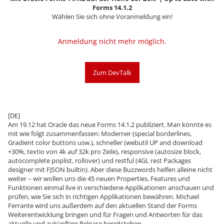
Forms 14.1.2
Wählen Sie sich ohne Voranmeldung ein!
Anmeldung nicht mehr möglich.
Zum DevTalk
[DE]
Am 19.12 hat Oracle das neue Forms 14.1.2 publiziert. Man könnte es
mit wie folgt zusammenfassen: Moderner (special borderlines,
Gradient color buttons usw.), schneller (webutil UP and download
+30%, textio von 4k auf 32k pro Zeile), responsive (autosize block,
autocomplete poplist, rollover) und restful (4GL rest Packages
designer mit FJSON builtin). Aber diese Buzzwords helfen alleine nicht
weiter – wir wollen uns die 45 neuen Properties, Features und
Funktionen einmal live in verschiedene Applikationen anschauen und
prüfen, wie Sie sich in richtigen Applikationen bewähren. Michael
Ferrante wird uns außerdem auf den aktuellen Stand der Forms
Weiterentwicklung bringen und für Fragen und Antworten für das
aktuelle und zukünftige Release bereitstehen.