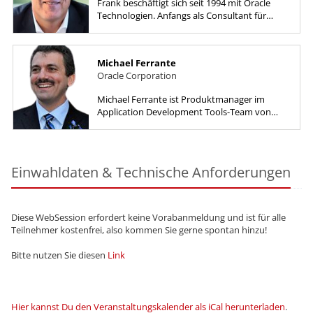
Frank beschäftigt sich seit 1994 mit Oracle
Technologien. Anfangs als Consultant für
Opitz Consulting und von 1997-1999 als
Seniorconsultant für ORACLE Bonn....
Michael Ferrante
Oracle Corporation
Michael Ferrante ist Produktmanager im
Application Development Tools-Team von
Oracle und arbeitet hauptsächlich mit Oracle
Forms. Michael kam 1999 zu Oracle...
Einwahldaten & Technische Anforderungen
Diese WebSession erfordert keine Vorabanmeldung und ist für alle
Teilnehmer kostenfrei, also kommen Sie gerne spontan hinzu!
Bitte nutzen Sie diesen
Link
Hier kannst Du den Veranstaltungskalender als iCal herunterladen
.