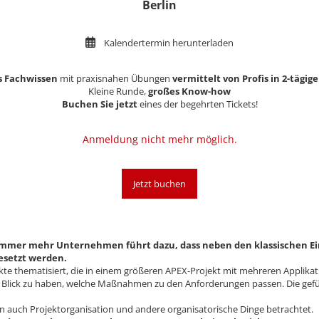
Berlin
Kalendertermin herunterladen
s Fachwissen
mit praxisnahen Übungen
vermittelt von Profis in 2-tägi
Kleine Runde,
großes Know-how
Buchen Sie jetzt
eines der begehrten Tickets!
Anmeldung nicht mehr möglich.
Jetzt buchen
n immer mehr Unternehmen führt dazu, dass neben den klassischen 
esetzt werden.
te thematisiert, die in einem größeren APEX-Projekt mit mehreren Applika
im Blick zu haben, welche Maßnahmen zu den Anforderungen passen. Die gefüh
auch Projektorganisation und andere organisatorische Dinge betrachtet.