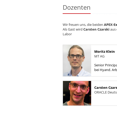
Dozenten
Wir freuen uns, die beiden
APEX-Ex
Als Gast wird
Carsten Czarski
aus 
Labor
Moritz Klein
MT AG
Senior Princip
bei Hyand. Arb
SQL, PL/SQL u
Carsten Czars
ORACLE Deutsc