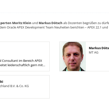
perten Moritz Klein
und
Markus Dötsch
als Dozenten begrüßen zu dürf
dem Oracle APEX Development Team Neuheiten berichten – APEX 22.1 und 
Markus Döts
MT AG
al Consultant im Bereich APEX
eitet leidenschaftlich gern mit
nd APEX.
ki
hland B.V. & Co. KG